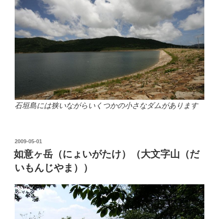
石垣島には狭いながらいくつかの小さなダムがあります
投
2009-05-01
稿
如意ヶ岳（にょいがたけ）（大文字山（だ
日:
いもんじやま））