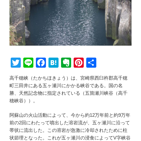
T
Li
F
H
E
Pi
共
wi
n
a
at
v
nt
有
高千穂峡（たかちほきょう）は、宮崎県西臼杵郡高千穂
tt
e
c
e
er
er
町三田井にある五ヶ瀬川にかかる峡谷である。国の名
er
e
n
n
e
勝、天然記念物に指定されている（五箇瀬川峡谷（高千
b
a
ot
st
穂峡谷））。
o
e
阿蘇山の火山活動によって、今から約12万年前と約9万年
o
前の2回にわたって噴出した溶岩流が、五ヶ瀬川に沿って
k
帯状に流出した。この溶岩が急激に冷却されたために柱
状節理となった。これが五ヶ瀬川の浸食によってV字峡谷