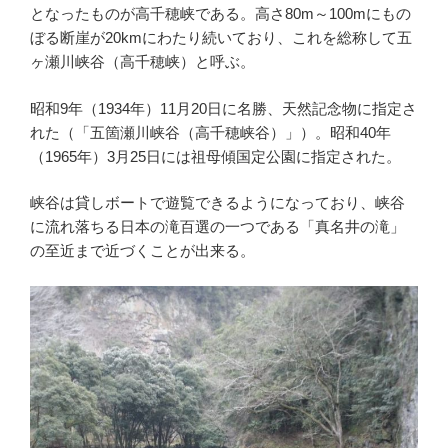
となったものが高千穂峡である。高さ80m～100mにもの
ぼる断崖が20kmにわたり続いており、これを総称して五
ヶ瀬川峡谷（高千穂峡）と呼ぶ。
昭和9年（1934年）11月20日に名勝、天然記念物に指定さ
れた（「五箇瀬川峡谷（高千穂峡谷）」）。昭和40年
（1965年）3月25日には祖母傾国定公園に指定された。
峡谷は貸しボートで遊覧できるようになっており、峡谷
に流れ落ちる日本の滝百選の一つである「真名井の滝」
の至近まで近づくことが出来る。