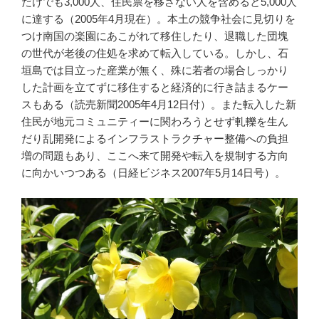
だけでも3,000人、住民票を移さない人を含めると5,000人
に達する（2005年4月現在）。本土の競争社会に見切りを
つけ南国の楽園にあこがれて移住したり、退職した団塊
の世代が老後の住処を求めて転入している。しかし、石
垣島では目立った産業が無く、殊に若者の場合しっかり
した計画を立てずに移住すると経済的に行き詰まるケー
スもある（読売新聞2005年4月12日付）。また転入した新
住民が地元コミュニティーに関わろうとせず軋轢を生ん
だり乱開発によるインフラストラクチャー整備への負担
増の問題もあり、ここへ来て開発や転入を規制する方向
に向かいつつある（日経ビジネス2007年5月14日号）。