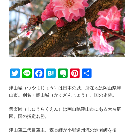
T
Li
F
H
E
Pi
共
wi
n
a
at
v
nt
有
津山城（つやまじょう）は日本の城。所在地は岡山県津
tt
e
c
e
er
er
山市。別名・鶴山城（かくざんじょう）。国の史跡。
er
e
n
n
e
b
a
ot
st
衆楽園（しゅうらくえん）は岡山県津山市にある大名庭
園。国の指定名勝。
o
e
o
津山藩二代目藩主、森長継が小堀遠州流の造園師を招