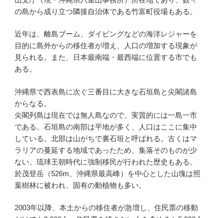
b
a
ot
st
の島から成り立つ隣接自治体である竹富町役場もある。
o
e
近年は、離島ブーム、ダイビングなどの海洋レジャーを
o
目的に島外からの移住者が増え、人口の増加する現象が
k
見られる。また、日本最南端・最西端に位置する市でも
ある。
沖縄県で西表島に次ぐ三番目に大きな石垣島と尖閣諸島
からなる。
尖閣列島は現在では無人島なので、実質的には一島一市
である。石垣島の南部は平地が多く、人口はここに集中
している。北部は山がちで裏石垣と呼ばれる。古くはマ
ラリアの蔓延する地域であったため、集落そのものが少
ない。琉球王朝時代に強制移民が行われた歴史もある。
於茂登岳（526m、沖縄県最高峰）を中心とした山塊は照
葉樹林に被われ、固有の動植物も多い。
2003年以降、本土からの移住者が急増し、住民票の移動