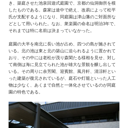
き、築庭させた池泉回遊式庭園で、京都の仙洞御所を模
k
したものである。森家は途中で絶え、改易によって松平
氏が支配するようになり、同庭園は津山藩のご対面所な
どとして用いられた。なお、衆楽園の命名は明治3年で、
それまでは特に名前は決まっていなかった。
庭園の大半を南北に長い池が占め、四つの島が施されて
いる。北の池は東と北の築山に迫られるように置かれて
おり、その中には老松が茂り森閑たる様相を見せ、対し
て南側は海に見立てられた池が雄大な景観を醸し出して
いる。その周りに余芳閣、迎賓館、風月軒、清涼軒とい
った建築が復元されているが、庭石や灯籠といった人工
物は少なく、あくまで自然と一体化させているのが同庭
園の特色である。