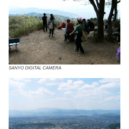
o
k
SANYO DIGITAL CAMERA