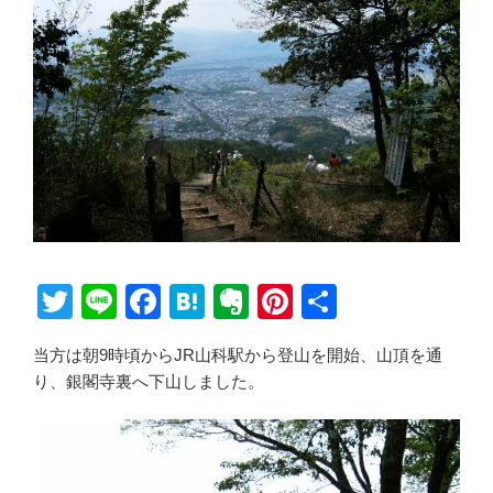
T
Li
F
H
E
Pi
共
wi
n
a
at
v
nt
有
当方は朝9時頃からJR山科駅から登山を開始、山頂を通
tt
e
c
e
er
er
り、銀閣寺裏へ下山しました。
er
e
n
n
e
b
a
ot
st
o
e