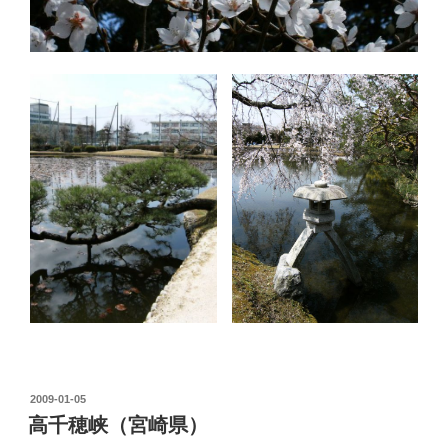
投
2009-01-05
稿
高千穂峡（宮崎県）
日: