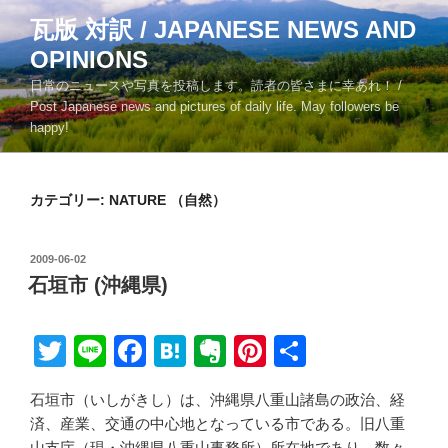
コ
瓦版 対訳 / JAPANESE NEWS AND
ン
OPINIONS
テ
ン
日常のニュースや写真を投稿します。読者の皆さまに幸あれ！ /
ツ
Post Japanese news and pictures of daily life. May followers be
happy!
へ
ス
キ
カテゴリー:
NATURE （自然）
ッ
プ
投
2009-06-02
稿
石垣市 (沖縄県)
日:
T
Li
F
H
E
Pi
共
wi
n
a
at
v
nt
有
石垣市（いしがきし）は、沖縄県八重山諸島の政治、経
tt
e
c
e
er
er
済、産業、交通の中心地となっている市である。旧八重
er
e
n
n
e
山支庁（現・沖縄県八重山事務所）所在地であり、数々