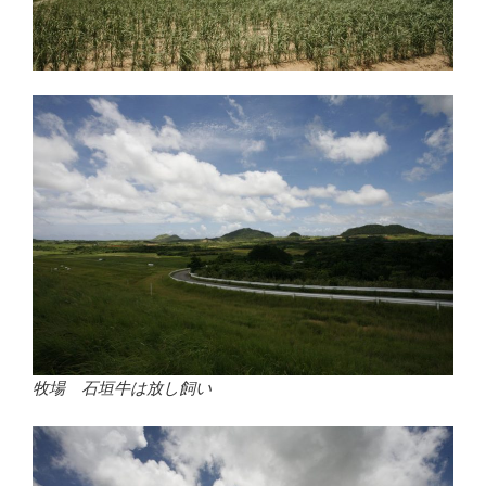
牧場 石垣牛は放し飼い