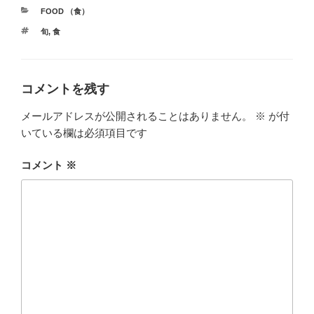
カ
FOOD （食）
テ
タ
旬
,
食
ゴ
グ
リ
ー
コメントを残す
メールアドレスが公開されることはありません。
※
が付
いている欄は必須項目です
コメント
※