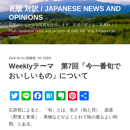
コ
瓦版 対訳 / JAPANESE NEWS AND
ン
OPINIONS
テ
ン
日常のニュースや写真を投稿します。読者の皆さまに幸あれ！ /
ツ
Post Japanese news and pictures of daily life. May followers be
happy!
へ
ス
キ
投
2024-01-01
投稿者:
VK TEER
ッ
稿
Weeklyテーマ 第7回「今一番旬で
プ
日:
おいしいもの」について
T
Li
F
H
E
Pi
共
wi
n
a
at
v
nt
有
広辞苑によると、「旬」とは、魚介（魚と貝）、蔬菜
tt
e
c
e
er
er
（野菜と青菜）、果物などがよくとれて味の最もよい時
er
e
n
n
e
期、とある。