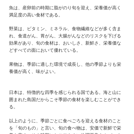
b
a
ot
st
魚は、産卵前の時期に脂がのり旬を迎え、栄養価が高く
o
e
満足度の高い食材である。
o
野菜は、ビタミン、ミネラル、食物繊維などが多く含ま
k
れ、食道がん、胃がん、大腸がんなどのリスクを下げる
効果があり、旬の食材は、おいしさ、新鮮さ、栄養価な
どすべての面において優れている。
果物は、季節に適した環境で成長し、他の季節よりも栄
養価が高く、味がよい。
日本は、特徴的な四季を感じられる国である。海と山に
囲まれた島国だからこそ季節の食材を楽しむことができ
る。
以上のように、季節ごとに食べごろを迎える食材のこと
を「旬のもの」と言い、旬の食べ物は、安価で新鮮で栄