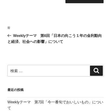
投
過
前
稿
去
Weeklyテーマ 第6回「日本の向こう１年の金利動向
ナ
の
と経済、社会への影響」について
ビ
投
稿
ゲ
ー
シ
検
検
ョ
索
索:
ン
最近の投稿
Weeklyテーマ 第7回「今一番旬でおいしいもの」につい
て