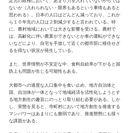
b
a
ot
st
足元の政権において、あまり力を入れていないからでは
ないか（入れられない・限界もあるという事情もあると
o
e
思われる）。日本の人口はどんどん減っており、これか
o
ら１０年先の人口は２割減少すると言われている。特
k
に、農村地域においては大きな影響を受ける。農村で
は、高齢化に伴い農業ができないとか車の運転ができな
いなどにより、自宅を手放して近くの都市部に移住せざ
るを得ない状況が発生している。
また、世界情勢が不安定な中、食料自給率が下がると国
防上も問題が生じる可能性もある。
大都市への過度な人口集中を食い止め、地方自治体と
国、自治体が一体となって地域経済を活性化しようとす
る地方創生の趣旨にのっとり取り組む必要がある。しか
し、実態を見ると、市町村において地方創生を推進する
マンパワーはあまりにも脆弱であり、推進態勢にも様々
な課題がある。