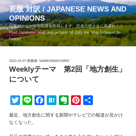
コ
瓦版 対訳 / JAPANESE NEWS AND
ン
OPINIONS
テ
ン
日常のニュースや写真を投稿します。読者の皆さまに幸あれ！ /
ツ
Post Japanese news and pictures of daily life. May followers be
happy!
へ
ス
キ
投
2023-10-07
投稿者:
SAWAYAMAICHIRO
ッ
稿
Weeklyテーマ 第2回「地方創生」
プ
日:
について
T
Li
F
H
E
Pi
共
wi
n
a
at
v
nt
有
最近、地方創生に関する新聞やテレビでの報道が見かけ
tt
e
c
e
er
er
なくなった。
er
e
n
n
e