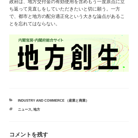
政府は、地方交付金の有効使用を含めもう一度原点に立
ち返って見直しをしていただきたいと切に願う。一方
で、都市と地方の配分適正化という大きな論点があるこ
とを忘れてはならない。
カ
INDUSTRY AND COMMERCE （産業と商業）
テ
タ
ニュース
,
地方
ゴ
グ
リ
ー
コメントを残す