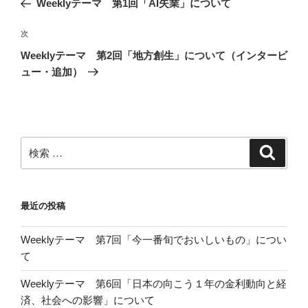
Weeklyテーマ 第1回「AI失業」について
ナ
の
ビ
投
次
次
稿
ゲ
の
Weeklyテーマ 第2回「地方創生」について（インタービ
投
ー
ュー・追加）
稿
シ
ョ
ン
検
検
索
索:
最近の投稿
Weeklyテーマ 第7回「今一番旬でおいしいもの」につい
て
Weeklyテーマ 第6回「日本の向こう１年の金利動向と経
済、社会への影響」について