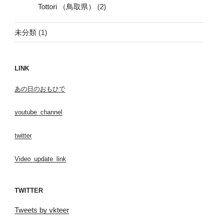
Tottori （鳥取県）
(2)
未分類
(1)
LINK
あの日のおもひで
youtube_channel
twitter
Video_update_link
TWITTER
Tweets by vkteer