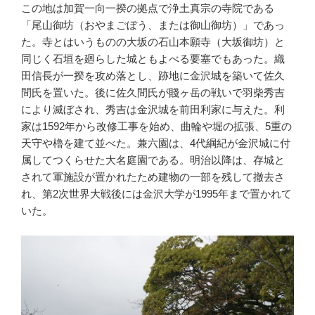
この地は加賀一向一揆の拠点で浄土真宗の寺院である
「尾山御坊（おやまごぼう、または御山御坊）」であっ
た。寺とはいうものの大坂の石山本願寺（大坂御坊）と
同じく石垣を廻らした城ともよべる要塞でもあった。織
田信長が一揆を攻め落とし、跡地に金沢城を築いて佐久
間氏を置いた。後に佐久間氏が賤ヶ岳の戦いで羽柴秀吉
により滅ぼされ、秀吉は金沢城を前田利家に与えた。利
家は1592年から改修工事を始め、曲輪や堀の拡張、5重の
天守や櫓を建て並べた。兼六園は、4代綱紀が金沢城に付
属してつくらせた大名庭園である。明治以降は、存城と
されて軍施設が置かれたため建物の一部を残して撤去さ
れ、第2次世界大戦後には金沢大学が1995年まで置かれて
いた。