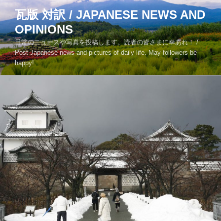
コ
瓦版 対訳 / JAPANESE NEWS AND
ン
OPINIONS
テ
ン
日常のニュースや写真を投稿します。読者の皆さまに幸あれ！ /
ツ
Post Japanese news and pictures of daily life. May followers be
happy!
へ
ス
キ
ッ
プ