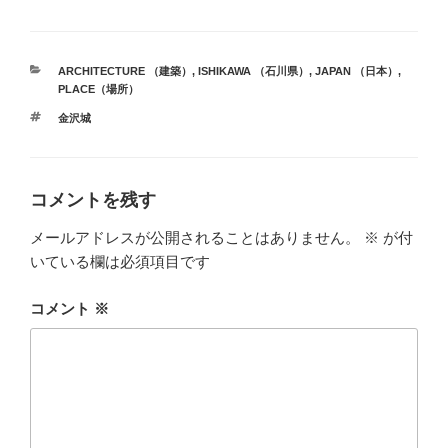
カ
ARCHITECTURE （建築）
,
ISHIKAWA （石川県）
,
JAPAN （日本）
,
テ
PLACE（場所）
ゴ
タ
金沢城
リ
グ
ー
コメントを残す
メールアドレスが公開されることはありません。
※
が付
いている欄は必須項目です
コメント
※