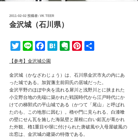
投
2011-02-02
投稿者:
VK TEER
稿
金沢城（石川県）
日:
T
Li
F
H
E
Pi
共
wi
n
a
at
v
nt
有
【参考】金沢城公園
tt
e
c
e
er
er
er
e
n
n
e
金沢城（かなざわじょう）は、石川県金沢市丸の内にあ
b
a
ot
st
った城である。加賀藩主前田氏の居城だった。
金沢平野のほぼ中央を流れる犀川と浅野川とに挟まれた
o
e
小立野台地の先端に築かれた戦国時代から江戸時代にか
o
けての梯郭式の平山城である（かつて「尾山」と呼ばれ
k
たのも、この地形に因む）。櫓や門に見られる、白漆喰
の壁にせん瓦を施した海鼠壁と屋根に白い鉛瓦が葺かれ
た外観、櫓1重目や塀に付けられた唐破風や入母屋破風の
出窓は、金沢城の建築の特徴である。