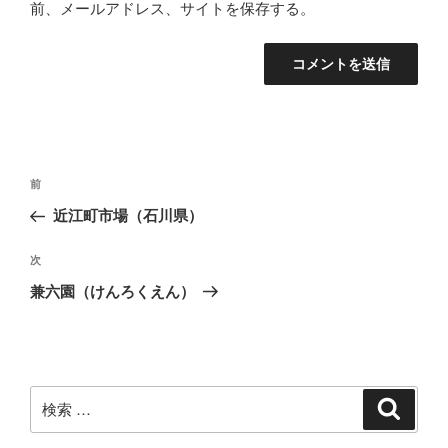
前、メールアドレス、サイトを保存する。
投
過
前
稿
去
近江町市場（石川県）
ナ
の
ビ
投
次
次
稿
ゲ
の
兼六園（けんろくえん）
投
ー
稿
シ
ョ
ン
検
検
索
索: