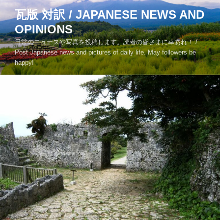
コ
瓦版 対訳 / JAPANESE NEWS AND
ン
OPINIONS
テ
ン
日常のニュースや写真を投稿します。読者の皆さまに幸あれ！ /
ツ
Post Japanese news and pictures of daily life. May followers be
happy!
へ
ス
キ
ッ
プ