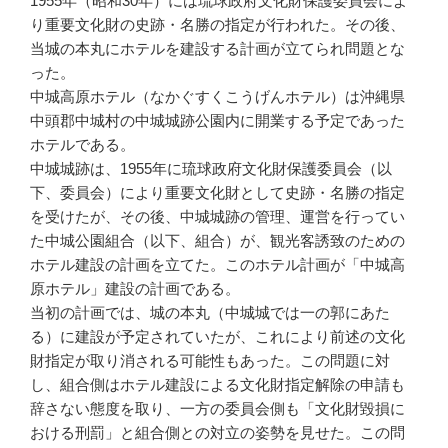
1955年（昭和30年）には琉球政府文化財保護委員会によ
り重要文化財の史跡・名勝の指定が行われた。その後、
当城の本丸にホテルを建設する計画が立てられ問題とな
った。
中城高原ホテル（なかぐすくこうげんホテル）は沖縄県
中頭郡中城村の中城城跡公園内に開業する予定であった
ホテルである。
中城城跡は、1955年に琉球政府文化財保護委員会（以
下、委員会）により重要文化財として史跡・名勝の指定
を受けたが、その後、中城城跡の管理、運営を行ってい
た中城公園組合（以下、組合）が、観光客誘致のための
ホテル建設の計画を立てた。このホテル計画が「中城高
原ホテル」建設の計画である。
当初の計画では、城の本丸（中城城では一の郭にあた
る）に建設が予定されていたが、これにより前述の文化
財指定が取り消される可能性もあった。この問題に対
し、組合側はホテル建設による文化財指定解除の申請も
辞さない態度を取り、一方の委員会側も「文化財毀損に
おける刑罰」と組合側との対立の姿勢を見せた。この問