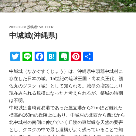
投
2009-06-08
投稿者:
VK TEER
稿
中城城(沖縄県)
日:
T
Li
F
H
E
Pi
共
wi
n
a
at
v
nt
有
中城城（なかぐすくじょう）は、沖縄県中頭郡中城村に
tt
e
c
e
er
er
存在した日本の城。15世紀の琉球王国・尚泰久王代、護
er
e
n
n
e
佐丸のグスク（城）として知られる。城壁の増築により
b
a
ot
st
現在みられる規模になったと考えられるが、築城の時期
は不明。
o
e
中城城は当時貿易港であった屋宜港から2kmほど離れた
o
標高約160mの丘陵上にあり、中城村の北西から西北から
k
北中城村の南側に伸びていく丘陵の東崖縁を天然の要害
とし、グスクの中で最も遺構がよく残っていることで知