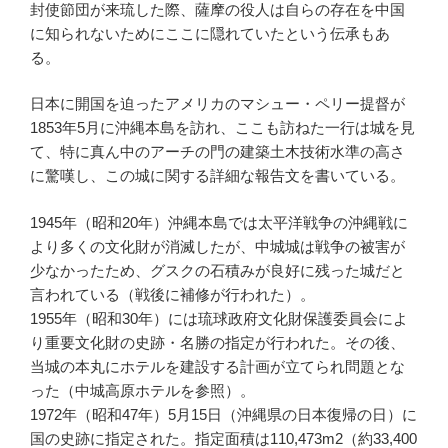
封使節団が来琉した際、薩摩の役人は自らの存在を中国
に知られないためにここに隠れていたという伝承もあ
る。
日本に開国を迫ったアメリカのマシュー・ペリー提督が
1853年5月に沖縄本島を訪れ、ここも訪ねた一行は城を見
て、特に真ん中のアーチの門の建築土木技術水準の高さ
に驚嘆し、この城に関する詳細な報告文を書いている。
1945年（昭和20年）沖縄本島では太平洋戦争の沖縄戦に
より多くの文化財が消滅したが、中城城は戦争の被害が
少なかったため、グスクの石積みが良好に残った城だと
言われている（戦後に補修が行われた）。
1955年（昭和30年）には琉球政府文化財保護委員会によ
り重要文化財の史跡・名勝の指定が行われた。その後、
当城の本丸にホテルを建設する計画が立てられ問題とな
った（中城高原ホテルを参照）。
1972年（昭和47年）5月15日（沖縄県の日本復帰の日）に
国の史跡に指定された。指定面積は110,473m2（約33,400