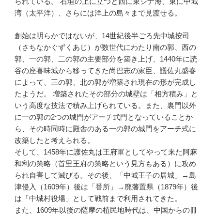
られている。 石垣の上に立つと西に東シナ海、東に中城
湾（太平洋）、さらには洋上の島々まで見渡せる。
創始は明らかではないが、14世紀後半ごろ先中城按司
（さちなかぐずくあじ）が数世代にわたり南の郭、西の
郭、一の郭、二の郭の主要部分を築き上げ、1440年に読
谷の座喜味城から移ってきた尚巴志の家臣、護佐丸盛春
によって、三の郭、北の郭が増築され現在の形が完成し
たようだ。 増築されたその部分の城壁は「相方積み」と
いう高度な技法で積み上げられている。また、裏門以外
に一の郭の2つの城門がアーチ式門となっていることか
ら、その時同時に殿舎のある一の郭の城門をアーチ式に
改築したと考えられる。
そして、1458年に護佐丸は王府軍としてやって来た阿麻
和利の策略（首里王府の策略という見方もある）に攻め
られ自害して滅びる。その後、「中城王子の居城」→島
津侵入（1609年）後は「番所」→廃藩置県（1879年）後
は「中城村役場」として戦前まで利用されてきた。
また、1609年以後の薩摩の植民地時代は、中国からの冊