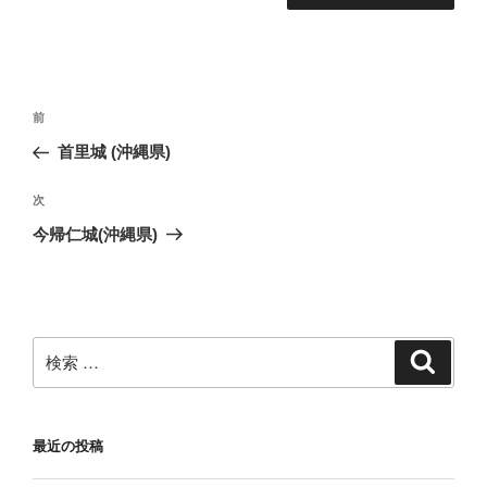
投
過
前
稿
去
首里城 (沖縄県)
ナ
の
ビ
投
次
次
稿
ゲ
の
今帰仁城(沖縄県)
投
ー
稿
シ
ョ
ン
検
検
索
索:
最近の投稿