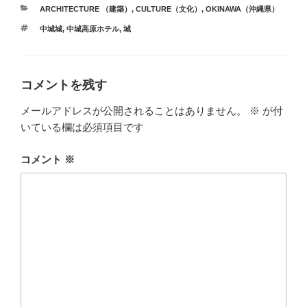
カ
ARCHITECTURE （建築）
,
CULTURE（文化）
,
OKINAWA（沖縄県）
テ
タ
中城城
,
中城高原ホテル
,
城
ゴ
グ
リ
ー
コメントを残す
メールアドレスが公開されることはありません。
※
が付
いている欄は必須項目です
コメント
※