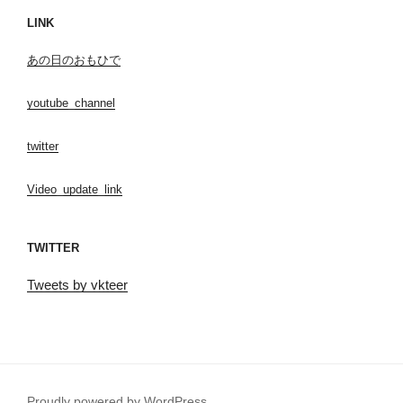
LINK
あの日のおもひで
youtube_channel
twitter
Video_update_link
TWITTER
Tweets by vkteer
Proudly powered by WordPress