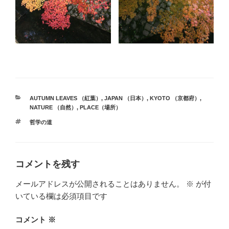
カ
AUTUMN LEAVES （紅葉）
,
JAPAN （日本）
,
KYOTO （京都府）
,
テ
NATURE （自然）
,
PLACE（場所）
ゴ
タ
哲学の道
リ
グ
ー
コメントを残す
メールアドレスが公開されることはありません。
※
が付
いている欄は必須項目です
コメント
※