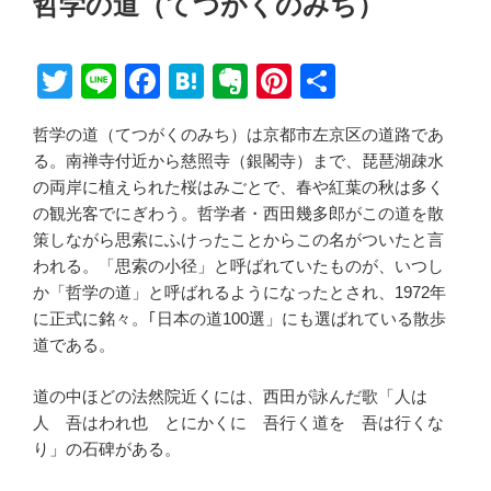
哲学の道（てつがくのみち）
日:
T
Li
F
H
E
Pi
共
wi
n
a
at
v
nt
有
哲学の道（てつがくのみち）は京都市左京区の道路であ
tt
e
c
e
er
er
る。南禅寺付近から慈照寺（銀閣寺）まで、琵琶湖疎水
er
e
n
n
e
の両岸に植えられた桜はみごとで、春や紅葉の秋は多く
b
a
ot
st
の観光客でにぎわう。哲学者・西田幾多郎がこの道を散
策しながら思索にふけったことからこの名がついたと言
o
e
われる。「思索の小径」と呼ばれていたものが、いつし
o
か「哲学の道」と呼ばれるようになったとされ、1972年
k
に正式に銘々。｢日本の道100選」にも選ばれている散歩
道である。
道の中ほどの法然院近くには、西田が詠んだ歌「人は
人 吾はわれ也 とにかくに 吾行く道を 吾は行くな
り」の石碑がある。