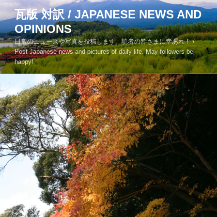
コ
瓦版 対訳 / JAPANESE NEWS AND
ン
OPINIONS
テ
ン
日常のニュースや写真を投稿します。読者の皆さまに幸あれ！ /
ツ
Post Japanese news and pictures of daily life. May followers be
happy!
へ
ス
キ
ッ
プ