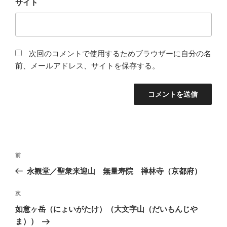
サイト
次回のコメントで使用するためブラウザーに自分の名
前、メールアドレス、サイトを保存する。
投
過
前
稿
去
永観堂／聖衆来迎山 無量寿院 禅林寺（京都府）
ナ
の
ビ
投
次
次
稿
ゲ
の
如意ヶ岳（にょいがたけ）（大文字山（だいもんじや
投
ー
ま））