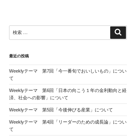
稿
シ
ョ
ン
検
検
索
索:
最近の投稿
Weeklyテーマ 第7回「今一番旬でおいしいもの」につい
て
Weeklyテーマ 第6回「日本の向こう１年の金利動向と経
済、社会への影響」について
Weeklyテーマ 第5回「今後伸びる産業」について
Weeklyテーマ 第4回「リーダーのための成長論」につい
て