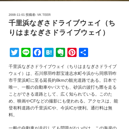
投
2008-11-01
投稿者:
VK TEER
稿
千里浜なぎさドライブウェイ（ち
日:
りはまなぎさドライブウェイ）
T
Li
F
H
E
Pi
共
wi
n
a
at
v
nt
有
千里浜なぎさドライブウェイ（ちりはまなぎさドライブ
tt
e
c
e
er
er
ウェイ）は、石川県羽咋郡宝達志水町今浜から同県羽咋
er
e
n
n
e
市千里浜町に至る延長約8kmの観光道路である。日本で
b
a
ot
st
唯一、一般の自動車やバスでも、砂浜の波打ち際を走る
ことができる道路として、広く知られている。このた
o
e
め、映画やCFなどの撮影にも使われる。アクセスは、能
o
登有料道路の千里浜ICや、今浜ICが便利。通行料は無
k
料。
一般の自動車が走行しても問題がないのは、この海岸の