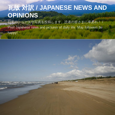
コ
瓦版 対訳 / JAPANESE NEWS AND
ン
OPINIONS
テ
ン
日常のニュースや写真を投稿します。読者の皆さまに幸あれ！ /
ツ
Post Japanese news and pictures of daily life. May followers be
happy!
へ
ス
キ
ッ
プ