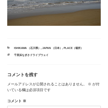
カ
ISHIKAWA （石川県）
,
JAPAN （日本）
,
PLACE（場所）
テ
タ
千里浜なぎさドライブウェイ
ゴ
グ
リ
ー
コメントを残す
メールアドレスが公開されることはありません。
※
が付
いている欄は必須項目です
コメント
※