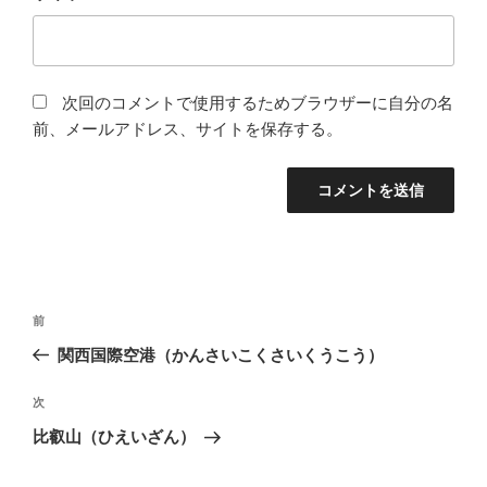
次回のコメントで使用するためブラウザーに自分の名
前、メールアドレス、サイトを保存する。
投
過
前
稿
去
関西国際空港（かんさいこくさいくうこう）
ナ
の
ビ
投
次
次
稿
ゲ
の
比叡山（ひえいざん）
投
ー
稿