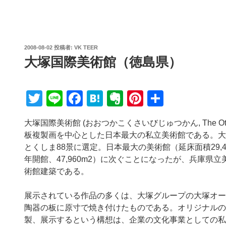
投
2008-08-02
投稿者:
VK TEER
稿
大塚国際美術館（徳島県）
日:
T
Li
F
H
E
Pi
共
wi
n
a
at
v
nt
有
大塚国際美術館 (おおつかこくさいびじゅつかん, The Ots
tt
e
c
e
er
er
板複製画を中心とした日本最大の私立美術館である。大塚
er
e
n
n
e
とくしま88景に選定。日本最大の美術館（延床面積29,4
b
a
ot
st
年開館、47,960m2）に次ぐことになったが、兵庫県立
術館建築である。
o
e
o
展示されている作品の多くは、大塚グループの大塚オー
k
陶器の板に原寸で焼き付けたものである。オリジナルの
製、展示するという構想は、企業の文化事業としての私