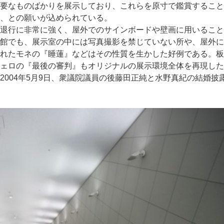
要なものばかりを展示しており、これらを原寸で鑑賞すること
、との願いが込められている。
退行に非常に強く、屋外でのサインボードや壁画に用いること
館でも、展示室の中には写真撮影を禁じていない所や、屋外に
れたモネの『睡蓮』などはその性質を生かした好例である。板
ェロの『最後の審判』もオリジナルの展示環境全体を再現した
004年5月9日、衆議院議員の後藤田正純と水野真紀の結婚披