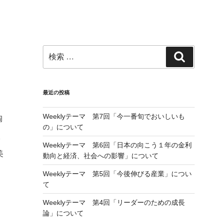
検
検
索:
索
最近の投稿
Weeklyテーマ 第7回「今一番旬でおいしいも
陶
の」について
。
7
Weeklyテーマ 第6回「日本の向こう１年の金利
美
動向と経済、社会への影響」について
Weeklyテーマ 第5回「今後伸びる産業」につい
て
Weeklyテーマ 第4回「リーダーのための成長
論」について