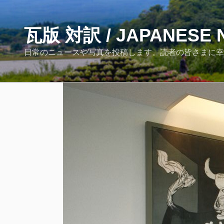
コ
ン
テ
瓦版 対訳 / JAPANESE 
ン
日常のニュースや写真を投稿します。読者の皆さまに幸あれ！ / Post Japane
ツ
へ
ス
キ
ッ
プ