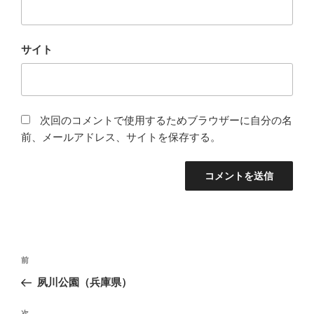
サイト
次回のコメントで使用するためブラウザーに自分の名
前、メールアドレス、サイトを保存する。
投
過
前
稿
去
夙川公園（兵庫県）
ナ
の
ビ
投
次