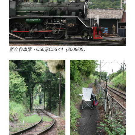
新金谷車庫・C56形C56 44（2008/05）