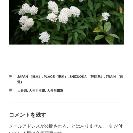
カ
JAPAN （日本）
,
PLACE（場所）
,
SHIZUOKA （静岡県）
,
TRAIN （鉄
テ
道）
ゴ
タ
大井川
,
大井川本線
,
大井川鐵道
リ
グ
ー
コメントを残す
メールアドレスが公開されることはありません。
※
が付