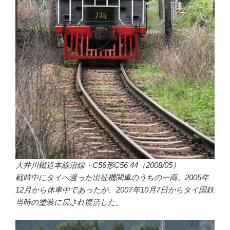
大井川鐵道本線沿線・C56形C56 44（2008/05）
戦時中にタイへ渡った出征機関車のうちの一両。2005年
12月から休車中であったが、2007年10月7日からタイ国鉄
当時の塗装に戻され復活した。