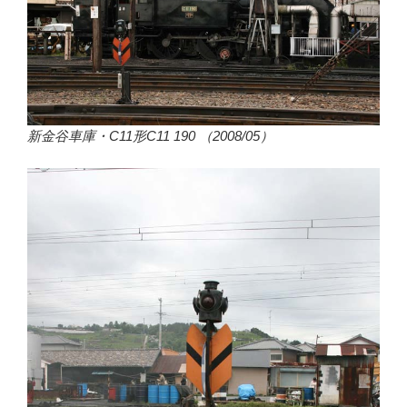
新金谷車庫・C11形C11 190 （2008/05）