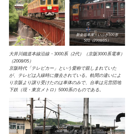
新金谷車庫・いぶき500形
501（2008/05）
大井川鐵道本線沿線・3000系（2代）（京阪3000系電車）
（2008/05）
京阪時代「テレビカー」という愛称で親しまれていた
が、テレビは入線時に撤去されている。軌間の違いによ
り京阪より譲り受けたのは車体のみで、台車は元営団地
下鉄（現・東京メトロ）5000系のものである。