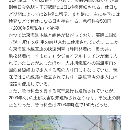
SL列車は「かわね路号」の名で、臨時列車の扱いだが原
則毎日金谷駅～千頭駅間に1日1往復運転される。休日な
ど期間によっては2往復に増便、また逆に、主に冬季には
検査などで運休になる日も存在する。急行料金500円
（2008年5月現在）が必要。
かつては東海道本線と線路が繋がっており、実際に国鉄
（現・JR）の列車の乗り入れに使用されていた。ここか
ら東海道本線直通の快速列車（静岡発着は「奥大井」、
浜松発着は「すまた」）やジョイフルトレインが乗り入
れていたことがあったほか、大井川鐵道への譲渡車両を
国鉄路線経由で搬入する際の入り口にもなっていた。現
在ではこの線路は撤去されており、譲渡車両の搬入には
陸路を使用している。
また、急行料金を要する電車急行も運転されていたが、
2003年8月の土砂災害以来運転されなくなり、事実上の廃
止となった。急行料金は2003年時点で150円だった。