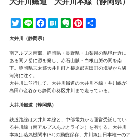
大井川鐵道 大井川本線（静岡県）
日:
T
Li
F
H
E
Pi
共
wi
n
a
at
v
nt
有
大井川（静岡県）
tt
e
c
e
er
er
er
e
n
n
e
南アルプス南部、静岡県・長野県・山梨県の県境付近に
b
a
ot
st
ある間ノ岳に源を発し、赤石山脈・白根山脈の間を南
下。静岡県志太郡大井川町と榛原郡吉田町の境界から駿
o
e
河湾に注ぐ。
o
大井川に並行して、大井川鐵道の大井川本線・井川線が
k
島田市金谷から静岡市葵区井川まで走っている。
大井川鐵道（静岡県）
鉄道路線は大井川本線と、中部電力から運営受託してい
る井川線（南アルプスあぷとライン）を有する。大井川
本線は蒸気機関車(SL)の動態保存、井川線は日本唯一のア