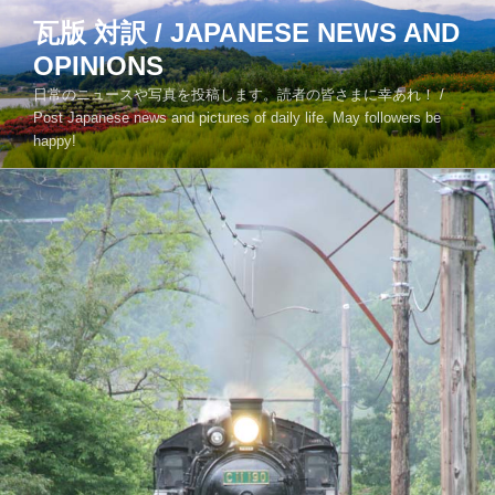
コ
瓦版 対訳 / JAPANESE NEWS AND
ン
OPINIONS
テ
ン
日常のニュースや写真を投稿します。読者の皆さまに幸あれ！ /
ツ
Post Japanese news and pictures of daily life. May followers be
happy!
へ
ス
キ
ッ
プ