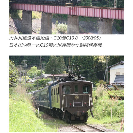
大井川鐵道本線沿線・C10形C10 8 （2008/05）
日本国内唯一のC10形の現存機かつ動態保存機。