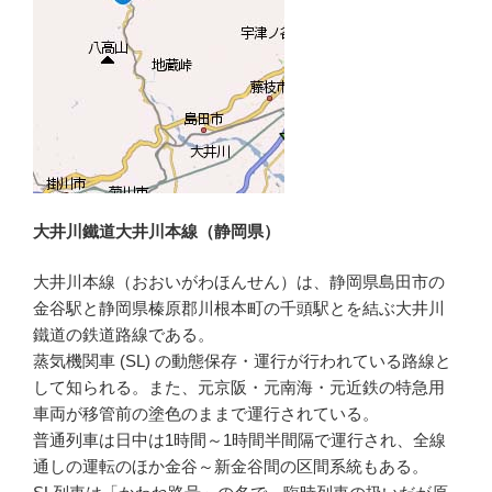
大井川鐵道大井川本線（静岡県）
大井川本線（おおいがわほんせん）は、静岡県島田市の
金谷駅と静岡県榛原郡川根本町の千頭駅とを結ぶ大井川
鐵道の鉄道路線である。
蒸気機関車 (SL) の動態保存・運行が行われている路線と
して知られる。また、元京阪・元南海・元近鉄の特急用
車両が移管前の塗色のままで運行されている。
普通列車は日中は1時間～1時間半間隔で運行され、全線
通しの運転のほか金谷～新金谷間の区間系統もある。