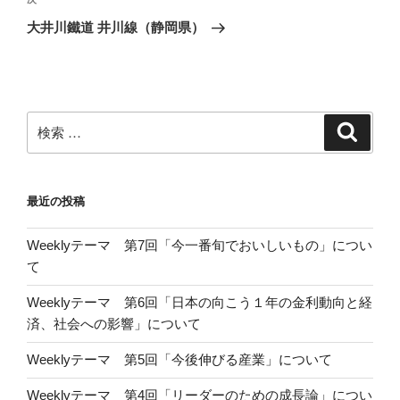
次
稿
ゲ
の
大井川鐵道 井川線（静岡県）
投
ー
稿
シ
ョ
ン
検
検
索
索:
最近の投稿
Weeklyテーマ 第7回「今一番旬でおいしいもの」につい
て
Weeklyテーマ 第6回「日本の向こう１年の金利動向と経
済、社会への影響」について
Weeklyテーマ 第5回「今後伸びる産業」について
Weeklyテーマ 第4回「リーダーのための成長論」につい