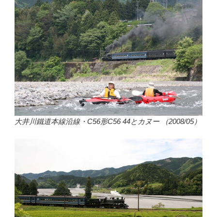
大井川鐵道本線沿線・C56形C56 44とカヌー （2008/05）