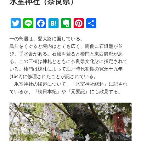
氷室神社（奈良県）
日:
T
Li
F
H
E
Pi
共
wi
n
a
at
v
nt
有
一の鳥居は、登大路に面している。
tt
e
c
e
er
er
鳥居をくぐると境内はとても広く、両側に石燈籠が並
er
e
n
n
e
び、手水舎がある。石段を登ると楼門と東西御廊があ
b
a
ot
st
る。この三棟は棟札とともに奈良県文化財に指定されて
いる。楼門は棟札によって江戸時代初期の寛永十九年
o
e
(1642)に修理されたことが記されている。
o
氷室神社の縁起について、「氷室神社縁起」に記され
k
ているが、『続日本紀』や『元要記』にも散見する。