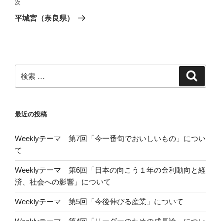
ビ
投
次
次
稿
ゲ
の
平城宮（奈良県）
投
ー
稿
シ
ョ
ン
検
検
索
索:
最近の投稿
Weeklyテーマ 第7回「今一番旬でおいしいもの」につい
て
Weeklyテーマ 第6回「日本の向こう１年の金利動向と経
済、社会への影響」について
Weeklyテーマ 第5回「今後伸びる産業」について