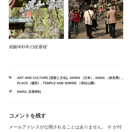
樹齢400年の枝垂桜
カ
ART AND CULTURE (芸術と文化)
,
JAPAN （日本）
,
NARA （奈良県）
,
テ
PLACE（場所）
,
TEMPLE AND SHRINE （寺社仏閣）
ゴ
タ
NARA
,
氷室神社
リ
グ
ー
コメントを残す
メールアドレスが公開されることはありません。
※
が付