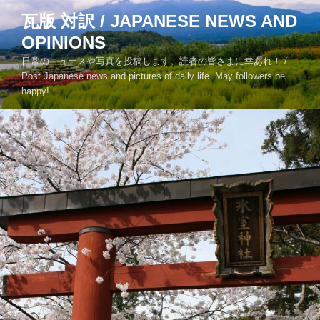
コ
瓦版 対訳 / JAPANESE NEWS AND
ン
OPINIONS
テ
ン
日常のニュースや写真を投稿します。読者の皆さまに幸あれ！ /
ツ
Post Japanese news and pictures of daily life. May followers be
happy!
へ
ス
キ
ッ
プ