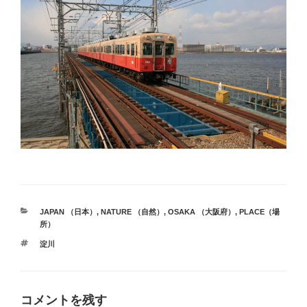
カ
JAPAN （日本）
,
NATURE （自然）
,
OSAKA （大阪府）
,
PLACE（場
テ
所）
ゴ
タ
淀川
リ
グ
ー
コメントを残す