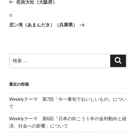
去
住吉大社（大阪府）
ナ
の
ビ
投
次
次
稿
ゲ
の
尼ン滝（あまんだき）（兵庫県）
投
ー
稿
シ
ョ
ン
検
検
索
索:
最近の投稿
Weeklyテーマ 第7回「今一番旬でおいしいもの」につい
て
Weeklyテーマ 第6回「日本の向こう１年の金利動向と経
済、社会への影響」について