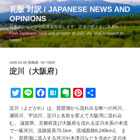
コ
瓦版 対訳 / JAPANESE NEWS AND
ン
OPINIONS
テ
ン
日常のニュースや写真を投稿します。読者の皆さまに幸あれ！ /
ツ
Post Japanese news and pictures of daily life. May followers be
happy!
へ
ス
キ
投
2008-02-06
投稿者:
VK TEER
ッ
稿
淀川（大阪府）
プ
日:
T
Li
F
H
E
Pi
共
wi
n
a
at
v
nt
有
淀川（よどがわ）は、琵琶湖から流れ出る唯一の河川。
tt
e
c
e
er
er
瀬田川、宇治川、淀川と名前を変えて大阪湾に流れ込
er
e
n
n
e
む。 滋賀県、京都府及び大阪府を流れる淀川水系の本流
b
a
ot
st
で一級河川。流路延長75.1km、流域面積8,240km2。 ま
た、琵琶湖に流入する河川や木津川などを含めた淀川水