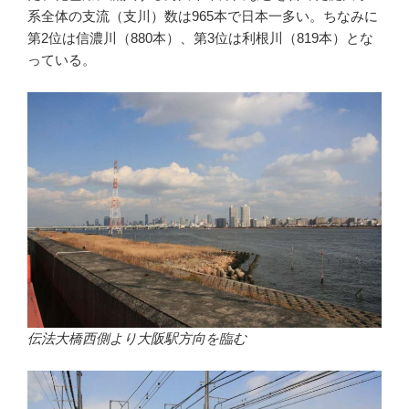
o
e
系全体の支流（支川）数は965本で日本一多い。ちなみに
o
第2位は信濃川（880本）、第3位は利根川（819本）とな
k
っている。
伝法大橋西側より大阪駅方向を臨む