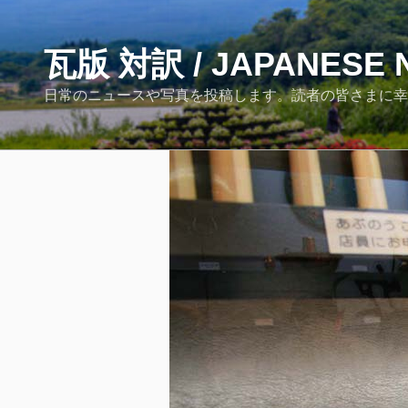
コ
ン
テ
瓦版 対訳 / JAPANESE 
ン
日常のニュースや写真を投稿します。読者の皆さまに幸あれ！ / Post Japane
ツ
へ
ス
キ
ッ
プ