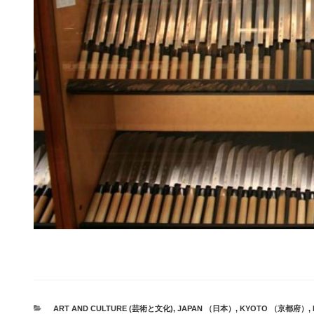
カ
ART AND CULTURE (芸術と文化)
,
JAPAN （日本）
,
KYOTO （京都府）
,