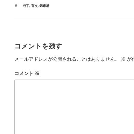
テ
タ
包丁
,
有次
,
錦市場
ゴ
グ
リ
ー
コメントを残す
メールアドレスが公開されることはありません。
※
が
コメント
※