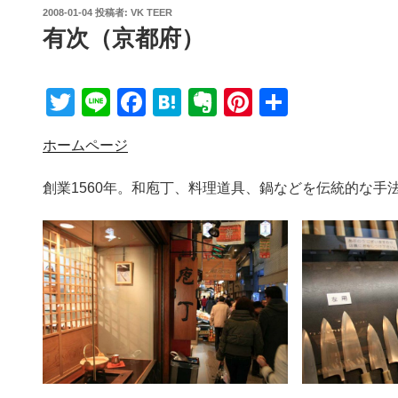
投
2008-01-04
投稿者:
VK TEER
稿
有次（京都府）
日:
T
Li
F
H
E
Pi
共
wi
n
a
at
v
nt
有
ホームページ
tt
e
c
e
er
er
er
e
n
n
e
創業1560年。和庖丁、料理道具、鍋などを伝統的な手
b
a
ot
st
o
e
o
k