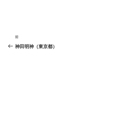
投
過
前
稿
去
神田明神（東京都）
の
ナ
投
ビ
稿
ゲ
ー
シ
ョ
ン