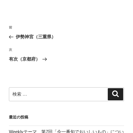
投
過
前
稿
去
伊勢神宮（三重県）
ナ
の
ビ
投
次
次
稿
ゲ
の
有次（京都府）
投
ー
稿
シ
ョ
ン
検
検
索
索:
最近の投稿
Weeklyテーマ 第7回「今一番旬でおいしいもの」につい