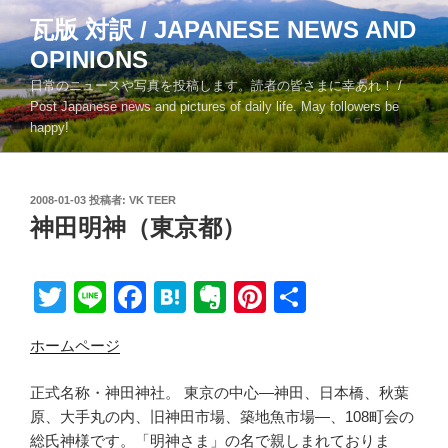
コ
瓦版 対訳 / JAPANESE NEWS AND
ン
OPINIONS
テ
ン
日常のニュースや写真を投稿します。読者の皆さまに幸あれ！ /
ツ
Post Japanese news and pictures of daily life. May followers be
happy!
へ
ス
キ
投
2008-01-03
投稿者:
VK TEER
ッ
稿
神田明神（東京都）
プ
日:
T
Li
F
H
E
Pi
共
wi
n
a
at
v
nt
有
ホームページ
tt
e
c
e
er
er
er
e
n
n
e
正式名称・神田神社。 東京の中心―神田、日本橋、秋葉
b
a
ot
st
原、大手丸の内、旧神田市場、築地魚市場―、108町会の
総氏神様です。「明神さま」の名で親しまれておりま