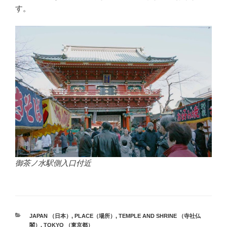
o
e
す。
o
k
御茶ノ水駅側入口付近
カ
JAPAN （日本）
,
PLACE（場所）
,
TEMPLE AND SHRINE （寺社仏
テ
閣）
,
TOKYO （東京都）