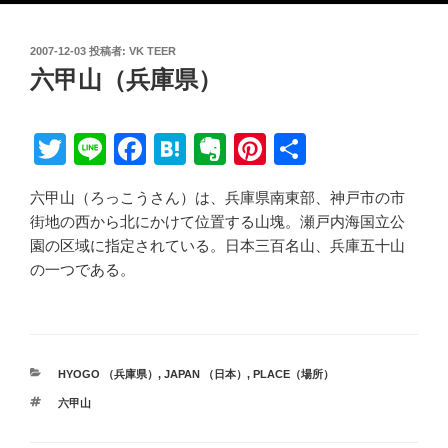
投
2007-12-03
投稿者:
VK TEER
稿
六甲山（兵庫県）
日:
T
Li
F
H
E
Pi
共
wi
n
a
at
v
nt
有
六甲山（ろっこうさん）は、兵庫県南東部、神戸市の市
tt
e
c
e
er
er
街地の西から北にかけて位置する山塊。瀬戸内海国立公
er
e
n
n
e
園の区域に指定されている。日本三百名山、兵庫五十山
b
a
ot
st
の一つである。
o
e
o
k
カ
HYOGO （兵庫県）
,
JAPAN （日本）
,
PLACE（場所）
テ
タ
六甲山
ゴ
グ
リ
ー