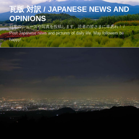
コ
瓦版 対訳 / JAPANESE NEWS AND
ン
OPINIONS
テ
ン
日常のニュースや写真を投稿します。読者の皆さまに幸あれ！ /
ツ
Post Japanese news and pictures of daily life. May followers be
happy!
へ
ス
キ
ッ
プ