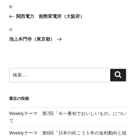
投
過
前
稿
去
関西電力 能勢変電所（大阪府）
ナ
の
ビ
投
次
次
稿
ゲ
の
池上本門寺（東京都）
投
ー
稿
シ
ョ
ン
検
検
索
索:
最近の投稿
Weeklyテーマ 第7回「今一番旬でおいしいもの」につい
て
Weeklyテーマ 第6回「日本の向こう１年の金利動向と経