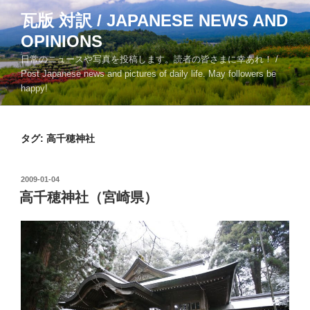
コ
瓦版 対訳 / JAPANESE NEWS AND
ン
OPINIONS
テ
ン
日常のニュースや写真を投稿します。読者の皆さまに幸あれ！ /
ツ
Post Japanese news and pictures of daily life. May followers be
happy!
へ
ス
キ
タグ:
高千穂神社
ッ
プ
投
2009-01-04
稿
高千穂神社（宮崎県）
日: