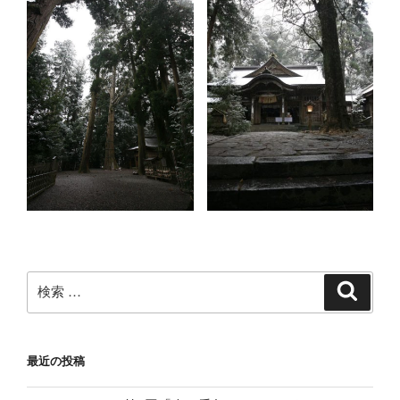
検
検
索
索:
最近の投稿