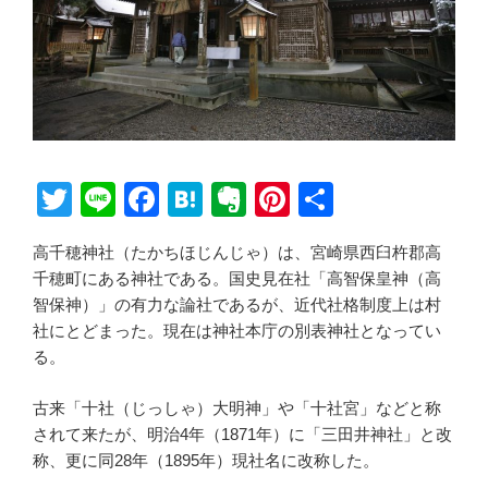
T
Li
F
H
E
Pi
共
wi
n
a
at
v
nt
有
高千穂神社（たかちほじんじゃ）は、宮崎県西臼杵郡高
tt
e
c
e
er
er
千穂町にある神社である。国史見在社「高智保皇神（高
er
e
n
n
e
智保神）」の有力な論社であるが、近代社格制度上は村
b
a
ot
st
社にとどまった。現在は神社本庁の別表神社となってい
る。
o
e
o
古来「十社（じっしゃ）大明神」や「十社宮」などと称
k
されて来たが、明治4年（1871年）に「三田井神社」と改
称、更に同28年（1895年）現社名に改称した。