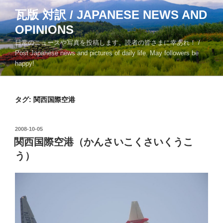
コ
瓦版 対訳 / JAPANESE NEWS AND
ン
OPINIONS
テ
ン
日常のニュースや写真を投稿します。読者の皆さまに幸あれ！ /
ツ
Post Japanese news and pictures of daily life. May followers be
happy!
へ
ス
キ
タグ:
関西国際空港
ッ
プ
投
2008-10-05
稿
関西国際空港（かんさいこくさいくうこ
日:
う）