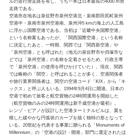
ルの並行滑走路を有し、うち一本は日本最長の4000 m滑
走路である。
空港所在地名は泉佐野市泉州空港北・泉南郡田尻町泉州
空港中・泉南市泉州空港南。泉州沖5 kmの海上の人工島
に浮かぶ国際空港である。当初は「近畿中央国際空港」
という名称案もあったが、「関西国際空港」という名称
に決定したあと、一時期、関西では「関西新空港」や
「泉州空港」とも呼ばれた（地元の泉佐野市や貝塚市な
どでは「泉州空港」の名称を定着させるため、行政主導
で「泉州空港」の使用を呼びかけていた）。現在、関西
では略称の「関空」と呼ばれることが多く、空港関係者
や旅行業界関係者は、関空の空港コード「KIX」から「キ
ックス」と呼ぶ人もいる。1994年9月4日に開港。日本の
空港で初めて旅客と航空貨物の24時間運用を開始した
（航空貨物のみの24時間運用は新千歳空港が最初）。
レンゾ・ピアノが設計した空港ターミナルビルは、翼を
模した緩やかな円弧状のカーブを描く独特の形となって
いる。20世紀を代表する事業に贈られる「Monuments of
Millennium」の「空港の設計・開発」部門に選定されたほ