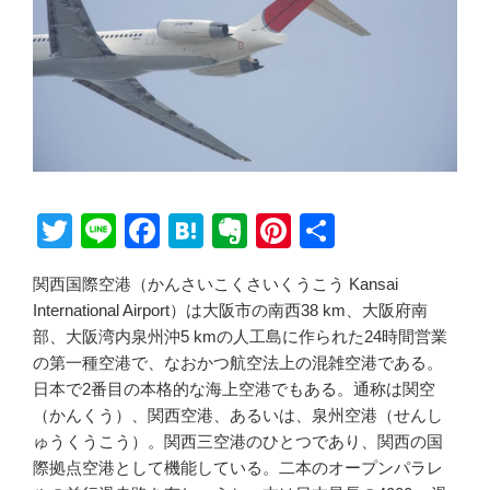
T
Li
F
H
E
Pi
共
wi
n
a
at
v
nt
有
関西国際空港（かんさいこくさいくうこう Kansai
tt
e
c
e
er
er
International Airport）は大阪市の南西38 km、大阪府南
er
e
n
n
e
部、大阪湾内泉州沖5 kmの人工島に作られた24時間営業
b
a
ot
st
の第一種空港で、なおかつ航空法上の混雑空港である。
日本で2番目の本格的な海上空港でもある。通称は関空
o
e
（かんくう）、関西空港、あるいは、泉州空港（せんし
o
ゅうくうこう）。関西三空港のひとつであり、関西の国
k
際拠点空港として機能している。二本のオープンパラレ