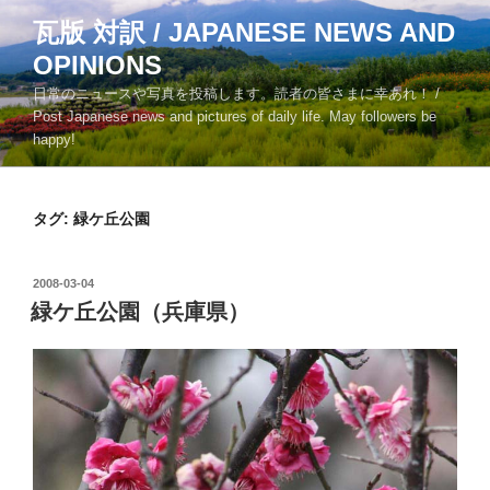
コ
瓦版 対訳 / JAPANESE NEWS AND
ン
OPINIONS
テ
ン
日常のニュースや写真を投稿します。読者の皆さまに幸あれ！ /
ツ
Post Japanese news and pictures of daily life. May followers be
happy!
へ
ス
キ
タグ:
緑ケ丘公園
ッ
プ
投
2008-03-04
稿
緑ケ丘公園（兵庫県）
日: