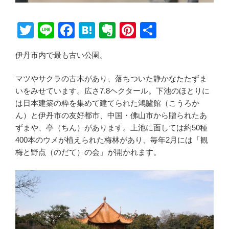
T
Li
F
H
E
Pi
共
wi
n
a
at
v
nt
有
伊丹市内で最も古い公園。
tt
e
c
e
er
er
er
e
n
n
e
マツやサクラの古木があり、落ちついた静かなたたずま
b
a
ot
st
いをみせています。広さ7.8ヘクタール。下池のほとりに
は日本建築の粋を集めて建てられた鴻臚館（こうろか
o
e
ん）と伊丹市の友好都市、中国・佛山市から贈られたあ
o
ずまや、亭（ちん）があります。上池に面しては約50種
k
400本のウメが植えられた梅林があり、毎年2月には「観
梅と野点（のだて）の会」が開かれます。