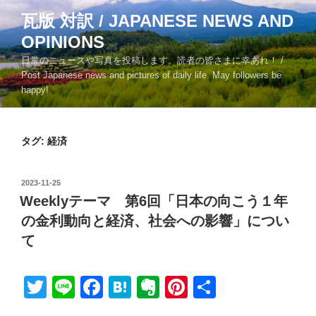
コ
瓦版 対訳 / JAPANESE NEWS AND
ン
OPINIONS
テ
ン
日常のニュースや写真を投稿します。読者の皆さまに幸あれ！ /
ツ
Post Japanese news and pictures of daily life. May followers be
happy!
へ
ス
キ
タグ:
経済
ッ
プ
投
2023-11-25
稿
Weeklyテーマ 第6回「日本の向こう１年
日:
の金利動向と経済、社会への影響」につい
て
T
Li
F
H
E
Pi
共
wi
n
a
at
v
nt
有