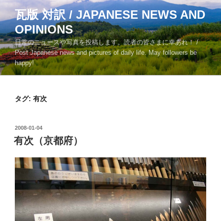
コ
瓦版 対訳 / JAPANESE NEWS AND
ン
OPINIONS
テ
ン
日常のニュースや写真を投稿します。読者の皆さまに幸あれ！ /
ツ
Post Japanese news and pictures of daily life. May followers be
happy!
へ
ス
キ
タグ:
有次
ッ
プ
投
2008-01-04
稿
有次（京都府）
日: