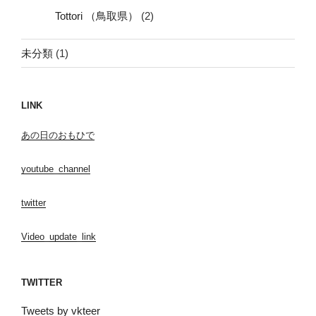
Tottori （鳥取県）
(2)
未分類
(1)
LINK
あの日のおもひで
youtube_channel
twitter
Video_update_link
TWITTER
Tweets by vkteer