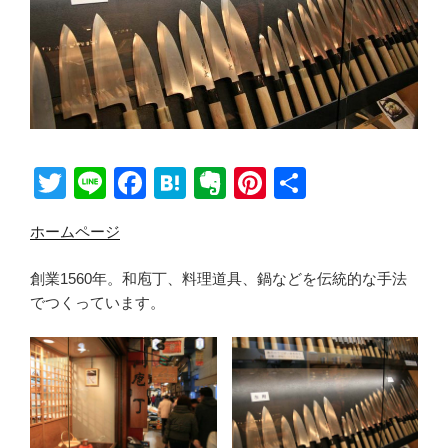
T
Li
F
H
E
Pi
共
wi
n
a
at
v
nt
有
ホームページ
tt
e
c
e
er
er
er
e
n
n
e
創業1560年。和庖丁、料理道具、鍋などを伝統的な手法
b
a
ot
st
でつくっています。
o
e
o
k