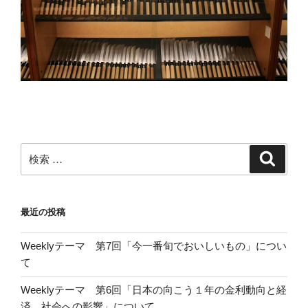
検
検
索
索:
最近の投稿
Weeklyテーマ 第7回「今一番旬でおいしいもの」につい
て
Weeklyテーマ 第6回「日本の向こう１年の金利動向と経
済、社会への影響」について