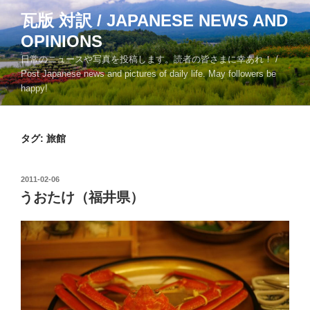
コ
瓦版 対訳 / JAPANESE NEWS AND
ン
OPINIONS
テ
ン
日常のニュースや写真を投稿します。読者の皆さまに幸あれ！ /
ツ
Post Japanese news and pictures of daily life. May followers be
happy!
へ
ス
キ
タグ:
旅館
ッ
プ
投
2011-02-06
稿
うおたけ（福井県）
日: