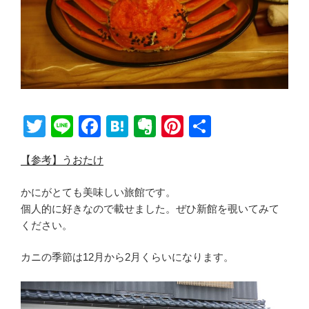
T
Li
F
H
E
Pi
共
wi
n
a
at
v
nt
有
【参考】うおたけ
tt
e
c
e
er
er
er
e
n
n
e
かにがとても美味しい旅館です。
b
a
ot
st
個人的に好きなので載せました。ぜひ新館を覗いてみて
ください。
o
e
o
カニの季節は12月から2月くらいになります。
k