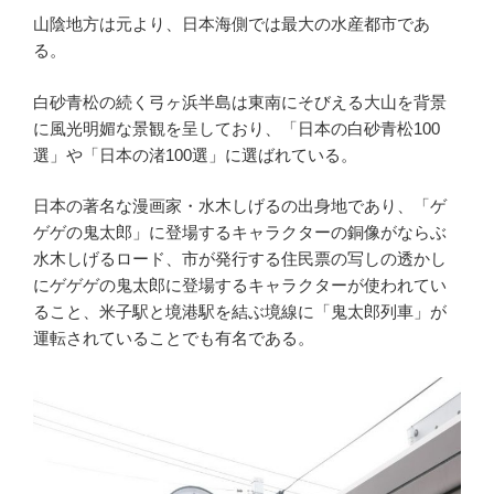
b
a
ot
st
山陰地方は元より、日本海側では最大の水産都市であ
る。
o
e
o
白砂青松の続く弓ヶ浜半島は東南にそびえる大山を背景
に風光明媚な景観を呈しており、「日本の白砂青松100
k
選」や「日本の渚100選」に選ばれている。
日本の著名な漫画家・水木しげるの出身地であり、「ゲ
ゲゲの鬼太郎」に登場するキャラクターの銅像がならぶ
水木しげるロード、市が発行する住民票の写しの透かし
にゲゲゲの鬼太郎に登場するキャラクターが使われてい
ること、米子駅と境港駅を結ぶ境線に「鬼太郎列車」が
運転されていることでも有名である。