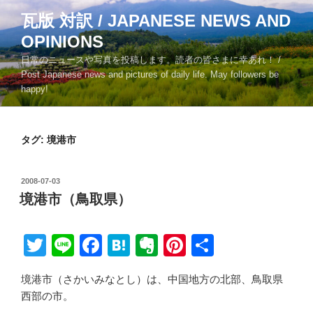
コ
瓦版 対訳 / JAPANESE NEWS AND
ン
OPINIONS
テ
ン
日常のニュースや写真を投稿します。読者の皆さまに幸あれ！ /
ツ
Post Japanese news and pictures of daily life. May followers be
happy!
へ
ス
キ
タグ:
境港市
ッ
プ
投
2008-07-03
稿
境港市（鳥取県）
日:
T
Li
F
H
E
Pi
共
wi
n
a
at
v
nt
有
境港市（さかいみなとし）は、中国地方の北部、鳥取県
tt
e
c
e
er
er
西部の市。
er
e
n
n
e