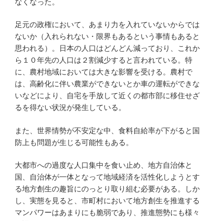
なくなった。
er
e
n
n
e
b
a
ot
st
足元の政権において、あまり力を入れていないからでは
ないか（入れられない・限界もあるという事情もあると
o
e
思われる）。日本の人口はどんどん減っており、これか
o
ら１０年先の人口は２割減少すると言われている。特
k
に、農村地域においては大きな影響を受ける。農村で
は、高齢化に伴い農業ができないとか車の運転ができな
いなどにより、自宅を手放して近くの都市部に移住せざ
るを得ない状況が発生している。
また、世界情勢が不安定な中、食料自給率が下がると国
防上も問題が生じる可能性もある。
大都市への過度な人口集中を食い止め、地方自治体と
国、自治体が一体となって地域経済を活性化しようとす
る地方創生の趣旨にのっとり取り組む必要がある。しか
し、実態を見ると、市町村において地方創生を推進する
マンパワーはあまりにも脆弱であり、推進態勢にも様々