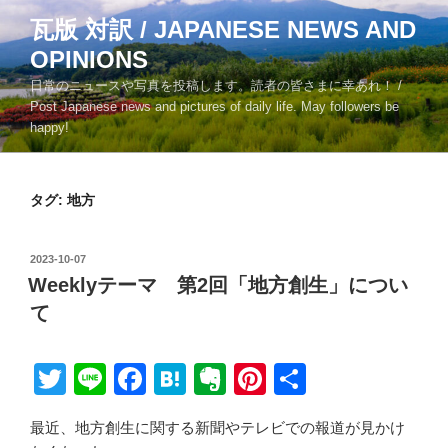
コ
瓦版 対訳 / JAPANESE NEWS AND
ン
OPINIONS
テ
ン
日常のニュースや写真を投稿します。読者の皆さまに幸あれ！ /
ツ
Post Japanese news and pictures of daily life. May followers be
happy!
へ
ス
キ
タグ:
地方
ッ
プ
投
2023-10-07
稿
Weeklyテーマ 第2回「地方創生」につい
日:
て
T
Li
F
H
E
Pi
共
wi
n
a
at
v
nt
有
最近、地方創生に関する新聞やテレビでの報道が見かけ
tt
e
c
e
er
er