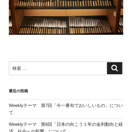
検
検
索
索:
最近の投稿
Weeklyテーマ 第7回「今一番旬でおいしいもの」につい
て
Weeklyテーマ 第6回「日本の向こう１年の金利動向と経
済、社会への影響」について