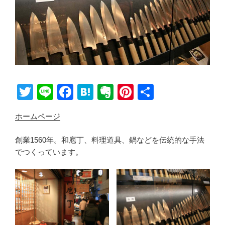
T
Li
F
H
E
Pi
共
wi
n
a
at
v
nt
有
ホームページ
tt
e
c
e
er
er
er
e
n
n
e
創業1560年。和庖丁、料理道具、鍋などを伝統的な手法
b
a
ot
st
でつくっています。
o
e
o
k