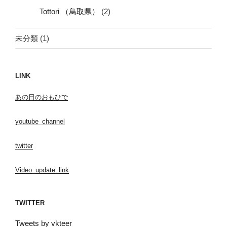
Tottori （鳥取県）
(2)
未分類
(1)
LINK
あの日のおもひで
youtube_channel
twitter
Video_update_link
TWITTER
Tweets by vkteer