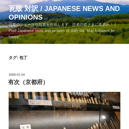
コ
瓦版 対訳 / JAPANESE NEWS AND
ン
OPINIONS
テ
ン
日常のニュースや写真を投稿します。読者の皆さまに幸あれ！ /
ツ
Post Japanese news and pictures of daily life. May followers be
happy!
へ
ス
キ
タグ:
包丁
ッ
プ
投
2008-01-04
稿
有次（京都府）
日: