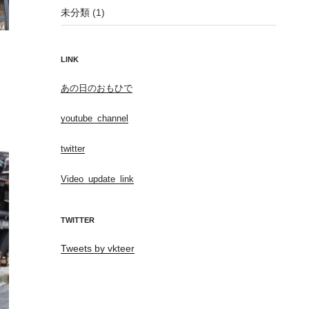
未分類
(1)
LINK
あの日のおもひで
youtube_channel
twitter
Video_update_link
TWITTER
Tweets by vkteer