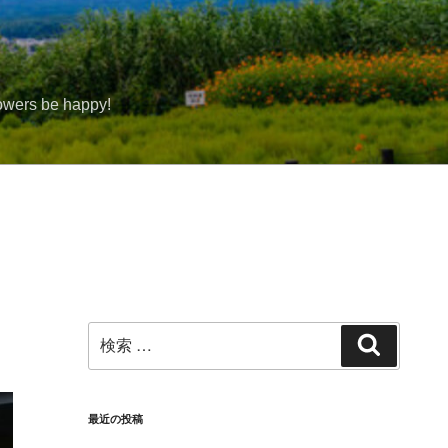
rs be happy!
検
検
索:
索
最近の投稿