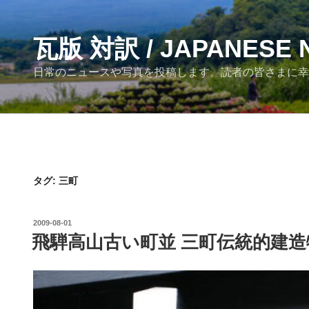
コ
ン
テ
瓦版 対訳 / JAPANESE 
ン
日常のニュースや写真を投稿します。読者の皆さまに幸あれ！ / Post Japane
ツ
へ
ス
キ
ッ
プ
タグ:
三町
投
2009-08-01
稿
飛騨高山古い町並 三町伝統的建造
日: