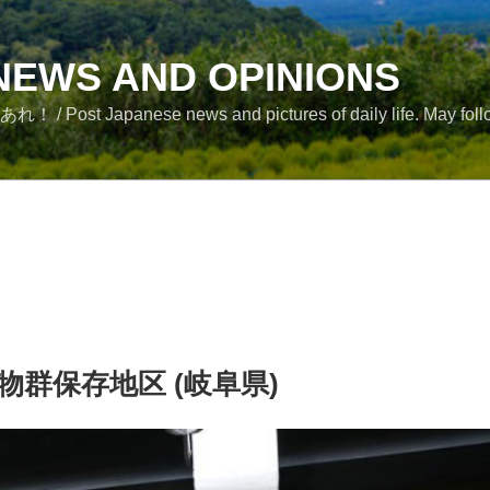
NEWS AND OPINIONS
se news and pictures of daily life. May followe
物群保存地区 (岐阜県)