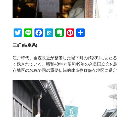
T
Li
F
H
E
Pi
共
wi
n
a
at
v
nt
有
三町 (岐阜県)
tt
e
c
e
er
er
er
e
n
n
e
江戸時代、金森長近が整備した城下町の商家町にあたる
b
a
ot
st
く残されている。昭和48年と昭和49年の奈良国立文化
存地区の名称で国の重要伝統的建造物群保存地区に選定
o
e
o
k