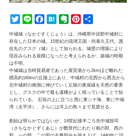
T
Li
F
H
E
Pi
共
wi
n
a
at
v
nt
有
中城城（なかぐすくじょう）は、沖縄県中頭郡中城村に
tt
e
c
e
er
er
存在した日本の城。15世紀の琉球王国・尚泰久王代、護
er
e
n
n
e
佐丸のグスク（城）として知られる。城壁の増築により
b
a
ot
st
現在みられる規模になったと考えられるが、築城の時期
は不明。
o
e
中城城は当時貿易港であった屋宜港から2kmほど離れた
o
標高約160mの丘陵上にあり、中城村の北西から西北から
k
北中城村の南側に伸びていく丘陵の東崖縁を天然の要害
とし、グスクの中で最も遺構がよく残っていることで知
られている。 石垣の上に立つと西に東シナ海、東に中城
湾（太平洋）、さらには洋上の島々まで見渡せる。
創始は明らかではないが、14世紀後半ごろ先中城按司
（さちなかぐずくあじ）が数世代にわたり南の郭、西の
郭、一の郭、二の郭の主要部分を築き上げ、1440年に読