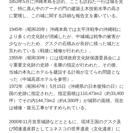
1853年5月に沖縄本島を訪れ、ここも訪ねた一行は城を見
て、特に真ん中のアーチの門の建築土木技術水準の高さ
に驚嘆し、この城に関する詳細な報告文を書いている。
1945年（昭和20年）沖縄本島では太平洋戦争の沖縄戦に
より多くの文化財が消滅したが、中城城は戦争の被害が
少なかったため、グスクの石積みが良好に残った城だと
言われている（戦後に補修が行われた）。
1955年（昭和30年）には琉球政府文化財保護委員会によ
り重要文化財の史跡・名勝の指定が行われた。その後、
当城の本丸にホテルを建設する計画が立てられ問題とな
った（中城高原ホテルを参照）。
1972年（昭和47年）5月15日（沖縄県の日本復帰の日）に
国の史跡に指定された。指定面積は110,473m2（約33,400
坪）でその内144,73m2（約4,300坪）が城郭の面積。現在
は補修・復元工事がすすめられている。
2000年11月首里城跡などとともに、琉球王国のグスク及
び関連遺産群としてユネスコの世界遺産（文化遺産）に