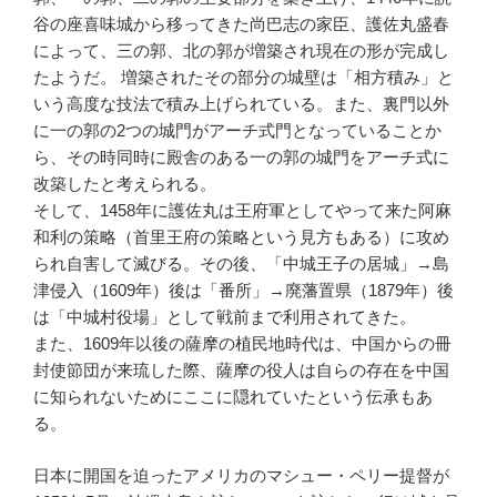
谷の座喜味城から移ってきた尚巴志の家臣、護佐丸盛春
によって、三の郭、北の郭が増築され現在の形が完成し
たようだ。 増築されたその部分の城壁は「相方積み」と
いう高度な技法で積み上げられている。また、裏門以外
に一の郭の2つの城門がアーチ式門となっていることか
ら、その時同時に殿舎のある一の郭の城門をアーチ式に
改築したと考えられる。
そして、1458年に護佐丸は王府軍としてやって来た阿麻
和利の策略（首里王府の策略という見方もある）に攻め
られ自害して滅びる。その後、「中城王子の居城」→島
津侵入（1609年）後は「番所」→廃藩置県（1879年）後
は「中城村役場」として戦前まで利用されてきた。
また、1609年以後の薩摩の植民地時代は、中国からの冊
封使節団が来琉した際、薩摩の役人は自らの存在を中国
に知られないためにここに隠れていたという伝承もあ
る。
日本に開国を迫ったアメリカのマシュー・ペリー提督が