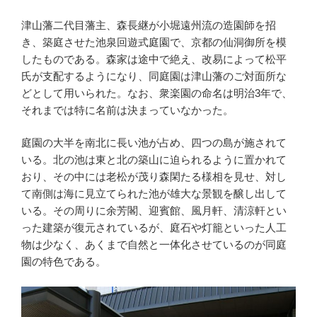
o
e
o
津山藩二代目藩主、森長継が小堀遠州流の造園師を招
き、築庭させた池泉回遊式庭園で、京都の仙洞御所を模
k
したものである。森家は途中で絶え、改易によって松平
氏が支配するようになり、同庭園は津山藩のご対面所な
どとして用いられた。なお、衆楽園の命名は明治3年で、
それまでは特に名前は決まっていなかった。
庭園の大半を南北に長い池が占め、四つの島が施されて
いる。北の池は東と北の築山に迫られるように置かれて
おり、その中には老松が茂り森閑たる様相を見せ、対し
て南側は海に見立てられた池が雄大な景観を醸し出して
いる。その周りに余芳閣、迎賓館、風月軒、清涼軒とい
った建築が復元されているが、庭石や灯籠といった人工
物は少なく、あくまで自然と一体化させているのが同庭
園の特色である。