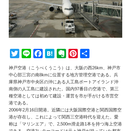
T
Li
F
H
E
Pi
共
wi
n
a
at
v
nt
有
神戸空港（こうべくうこう）は、大阪の西26km、神戸市
tt
e
c
e
er
er
中心部三宮の南8kmに位置する地方管理空港である。兵
er
e
n
n
e
庫県神戸市中央区の沖にある人工島ポートアイランド沖
b
a
ot
st
南側の人工島に建設された。国内97番目の空港で、第三
種空港としては初めて建設・運営を市が手がける市営空
o
e
港である。
o
2006年2月16日開港。近隣には大阪国際空港と関西国際空
k
港が存在し、これによって関西三空港時代を迎えた。愛
称は「マリンエア」で、2,500m滑走路1本を持つ海上空港
である。空港3レターコードは元々神戸が持っていた都市