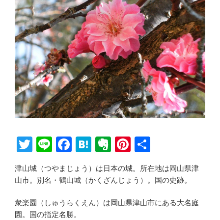
T
Li
F
H
E
Pi
共
wi
n
a
at
v
nt
有
津山城（つやまじょう）は日本の城。所在地は岡山県津
tt
e
c
e
er
er
山市。別名・鶴山城（かくざんじょう）。国の史跡。
er
e
n
n
e
b
a
ot
st
衆楽園（しゅうらくえん）は岡山県津山市にある大名庭
園。国の指定名勝。