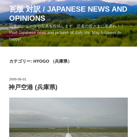
コ
瓦版 対訳 / JAPANESE NEWS AND
ン
OPINIONS
テ
ン
日常のニュースや写真を投稿します。読者の皆さまに幸あれ！ /
ツ
Post Japanese news and pictures of daily life. May followers be
happy!
へ
ス
キ
カテゴリー:
HYOGO （兵庫県）
ッ
プ
投
2009-06-01
稿
神戸空港 (兵庫県)
日: