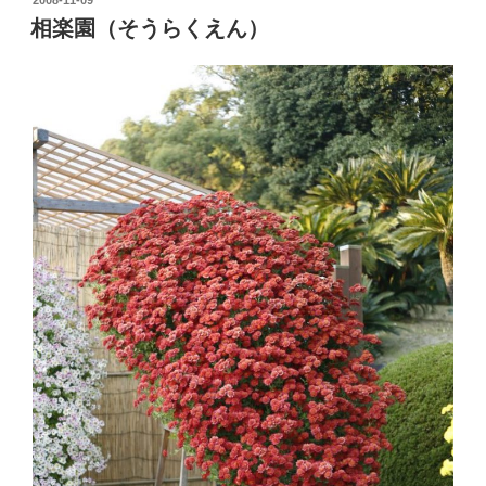
稿
相楽園（そうらくえん）
日: