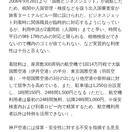
2006年9月28日より『国際ビジネスジェット』が就航した
ため、税関や入国管理・検疫などを扱う出入国審査室が
旅客ターミナルビル一階に設けられた。ビジネスジェッ
ト到着時に関係職員が臨時的に対応するようになってい
るが、利用申請が2週間前（入国時）までと早い、時間も
平日の9時-17時のみの対応と限られる、植物検疫ができ
ないので機内のゴミが捨てられない、など実質的な利便
性は十分と言えない。
着陸料は、座席数300席弱の航空機で1回14万円程で大阪
国際空港（伊丹空港）の半分、東京国際空港（羽田空
港）・中部国際空港の3分の2になり他空港や新幹線に対
して競争力を高めている。また、駐車場は1,250台分設置
し、1時間150円、24時間1,500円となる（ただし、航空機
利用者は最初の24時間無料、以降24時間1,000円。※保安
検査内および到着ロビー内で精算するため、航空機利用
者以外は特例を活用できない）。
神戸空港には採算・安全性に対する不安を指摘する意見