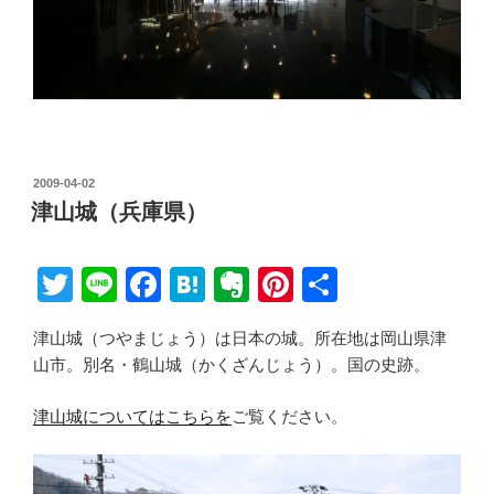
投
2009-04-02
稿
津山城（兵庫県）
日:
T
Li
F
H
E
Pi
共
wi
n
a
at
v
nt
有
津山城（つやまじょう）は日本の城。所在地は岡山県津
tt
e
c
e
er
er
山市。別名・鶴山城（かくざんじょう）。国の史跡。
er
e
n
n
e
b
a
ot
st
津山城についてはこちらを
ご覧ください。
o
e