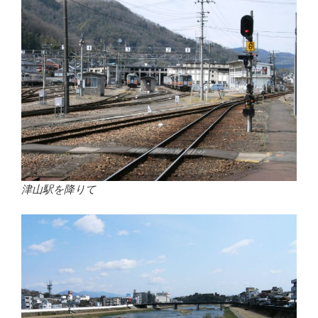
o
k
津山駅を降りて