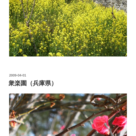
投
2009-04-01
稿
衆楽園（兵庫県）
日: