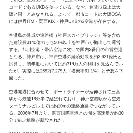
コードであるUKBを使っている。なお、運賃取扱上は大
阪と同一とみなされる。よって、都市コードの大阪OSA
には伊丹ITM・関西KIX・神戸UKBの3空港が存在する。
空港島の造成や連絡橋（神戸スカイブリッジ）等を含め
た建設費3140億のうち90%以上を神戸市が拠出して運営
する。旭川空港・帯広空港に次いで国内3番目の市営空港
となる。神戸市は、神戸空港の経済効果を約3,621億円と
試算し、初年度においては約319万人の利用を見込んでい
たが、実際には269万7,279人（搭乗率61.1%）と予想を下
回った。
空港開港に合わせて、ポートライナーが延伸されて三宮
駅から最速16分半で結ばれており、神戸空港駅から空港
ターミナルビルまでは約10mの連絡通路でつながってい
る。2006年7月より、関西国際空港との間を高速艇が約30
分で結ぶ航路が新設された。