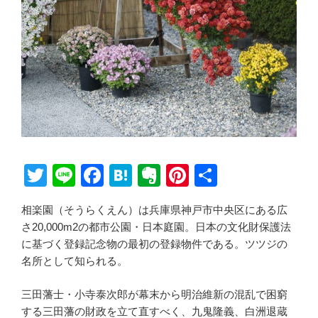
T
Li
F
H
E
Pi
共
wi
n
a
at
v
nt
有
相楽園（そうらくえん）は兵庫県神戸市中央区にある広
tt
e
c
e
er
er
さ20,000m2の都市公園・日本庭園。日本の文化財保護法
er
e
n
n
e
に基づく登録記念物の最初の登録物件である。ツツジの
b
a
ot
st
名所として知られる。
o
e
三田藩士・小寺泰次郎が幕末から明治維新の混乱で困窮
o
する三田藩の財政を立て直すべく、九鬼隆義、白洲退蔵